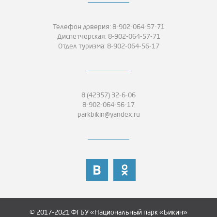
Телефон доверия: 8-902-064-57-71
Диспетчерская: 8-902-064-57-71
Отдел туризма: 8-902-064-56-17
8 (42357) 32-6-06
8-902-064-56-17
parkbikin@yandex.ru
© 2017-2021 ФГБУ «Национальный парк «Бикин»