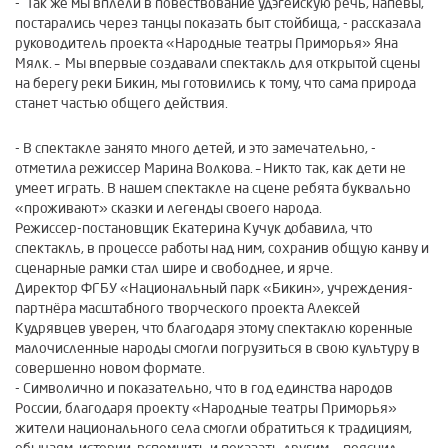
- Так же мы вплели в повествование удэгейскую речь, напевы,
постарались через танцы показать быт стойбища, - рассказала
руководитель проекта «Народные театры Приморья» Яна
Мялк. – Мы впервые создавали спектакль для открытой сцены
на берегу реки Бикин, мы готовились к тому, что сама природа
станет частью общего действия.
- В спектакле занято много детей, и это замечательно, -
отметила режиссер Марина Волкова. – Никто так, как дети не
умеет играть. В нашем спектакле на сцене ребята буквально
«проживают» сказки и легенды своего народа.
Режиссер-постановщик Екатерина Кучук добавила, что
спектакль, в процессе работы над ним, сохранив общую канву и
сценарные рамки стал шире и свободнее, и ярче.
Директор ФГБУ «Национальный парк «Бикин», учреждения-
партнёра масштабного творческого проекта Алексей
Кудрявцев уверен, что благодаря этому спектаклю коренные
малочисленные народы смогли погрузиться в свою культуру в
совершенно новом формате.
- Символично и показательно, что в год единства народов
России, благодаря проекту «Народные театры Приморья»
жители национального села смогли обратиться к традициям,