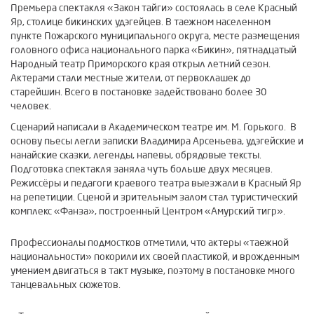
Премьера спектакля «Закон тайги» состоялась в селе Красный
Яр, столице бикинских удэгейцев. В таежном населенном
пункте Пожарского муниципального округа, месте размещения
головного офиса национального парка «Бикин», пятнадцатый
Народный театр Приморского края открыл летний сезон.
Актерами стали местные жители, от первоклашек до
старейшин. Всего в постановке задействовано более 30
человек.
Сценарий написали в Академическом театре им. М. Горького. В
основу пьесы легли записки Владимира Арсеньева, удэгейские и
нанайские сказки, легенды, напевы, обрядовые тексты.
Подготовка спектакля заняла чуть больше двух месяцев.
Режиссёры и педагоги краевого театра выезжали в Красный Яр
на репетиции. Сценой и зрительным залом стал туристический
комплекс «Фанза», построенный Центром «Амурский тигр».
Профессионалы подмостков отметили, что актеры «таежной
национальности» покорили их своей пластикой, и врожденным
умением двигаться в такт музыке, поэтому в постановке много
танцевальных сюжетов.