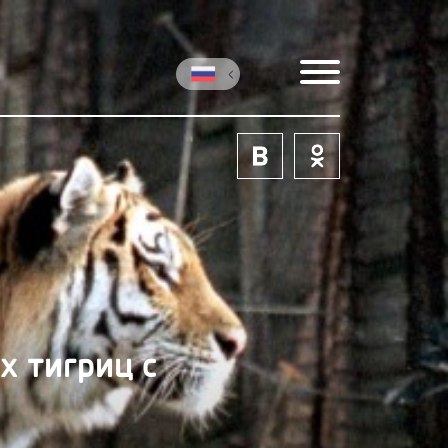
х тигриц с